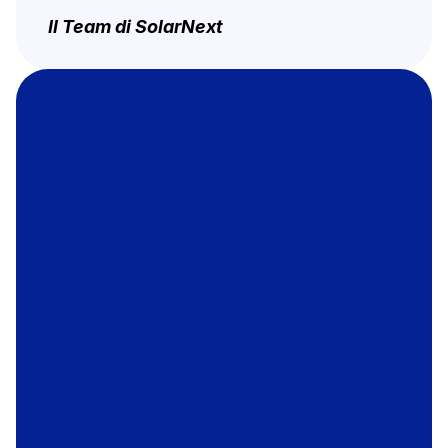
Il Team di SolarNext
Contattaci o richiedi la tua valutazione 
personalizzata
Richiedi informazioni
FAQ
Blog
Contattaci
Privacy Policy
Cookie Policy